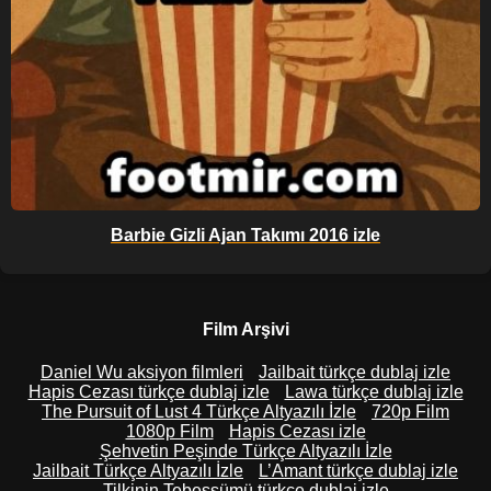
Barbie Gizli Ajan Takımı 2016 izle
Film Arşivi
Daniel Wu aksiyon filmleri
Jailbait türkçe dublaj izle
Hapis Cezası türkçe dublaj izle
Lawa türkçe dublaj izle
The Pursuit of Lust 4 Türkçe Altyazılı İzle
720p Film
1080p Film
Hapis Cezası izle
Şehvetin Peşinde Türkçe Altyazılı İzle
Jailbait Türkçe Altyazılı İzle
L’Amant türkçe dublaj izle
Tilkinin Tebessümü türkçe dublaj izle