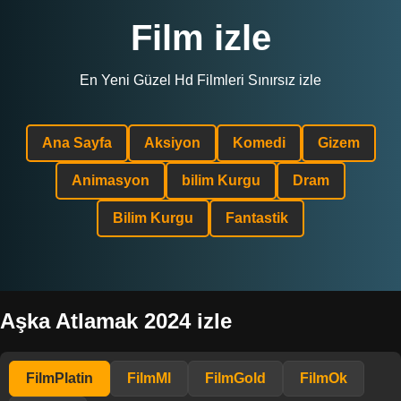
Film izle
En Yeni Güzel Hd Filmleri Sınırsız izle
Ana Sayfa
Aksiyon
Komedi
Gizem
Animasyon
bilim Kurgu
Dram
Bilim Kurgu
Fantastik
Aşka Atlamak 2024 izle
FilmPlatin
FilmMl
FilmGold
FilmOk