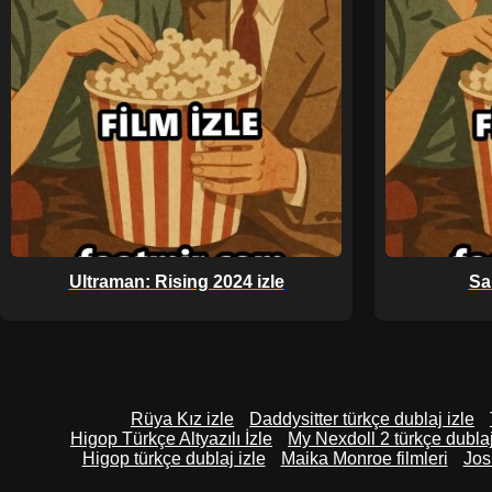
Ultraman: Rising 2024 izle
Sa
Rüya Kız izle
Daddysitter türkçe dublaj izle
Higop Türkçe Altyazılı İzle
My Nexdoll 2 türkçe dublaj
Higop türkçe dublaj izle
Maika Monroe filmleri
Jos