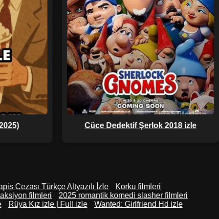
2025)
Cüce Dedektif Şerlok 2018 izle
pis Cezası Türkçe Altyazılı İzle
Korku filmleri
ksiyon filmleri
2025 romantik komedi slasher filmleri
e
Rüya Kız izle | Full izle
Wanted: Girlfriend Hd izle