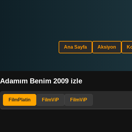
Ana Sayfa
Aksiyon
K
Adamım Benim 2009 izle
FilmPlatin
FilmViP
FilmViP