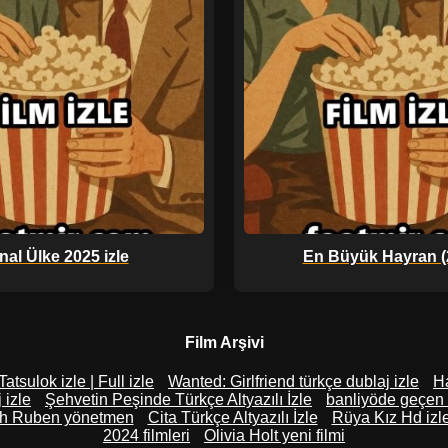
nal Ülke 2025 izle
En Büyük Hayran (
Film Arşivi
Tatsulok izle | Full izle
Wanted: Girlfriend türkçe dublaj izle
Ha
 izle
Şehvetin Peşinde Türkçe Altyazılı İzle
banliyöde geçen a
h Ruben yönetmen
Cita Türkçe Altyazılı İzle
Rüya Kız Hd izl
2024 filmleri
Olivia Holt yeni filmi