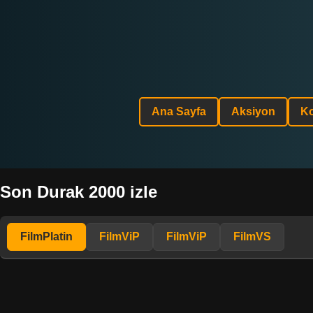
Ana Sayfa
Aksiyon
K
Son Durak 2000 izle
FilmPlatin
FilmViP
FilmViP
FilmVS