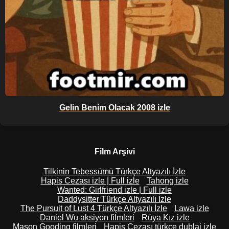
Gelin Benim Olacak 2008 izle
Film Arşivi
Tilkinin Tebessümü Türkçe Altyazılı İzle
Hapis Cezası izle | Full izle
Tahong izle
Wanted: Girlfriend izle | Full izle
Daddysitter Türkçe Altyazılı İzle
The Pursuit of Lust 4 Türkçe Altyazılı İzle
Lawa izle
Daniel Wu aksiyon filmleri
Rüya Kız izle
Mason Gooding filmleri
Hapis Cezası türkçe dublaj izle