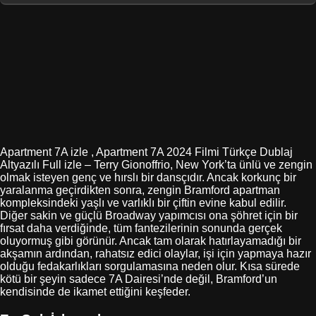
Apartment 7A izle , Apartment 7A 2024 Filmi Türkçe Dublaj
Altyazılı Full izle – Terry Gionoffrio, New York’ta ünlü ve zengin
olmak isteyen genç ve hırslı bir dansçıdır. Ancak korkunç bir
yaralanma geçirdikten sonra, zengin Bramford apartman
kompleksindeki yaşlı ve varlıklı bir çiftin evine kabul edilir.
Diğer sakin ve güçlü Broadway yapımcısı ona şöhret için bir
fırsat daha verdiğinde, tüm fantezilerinin sonunda gerçek
oluyormuş gibi görünür. Ancak tam olarak hatırlayamadığı bir
akşamın ardından, rahatsız edici olaylar, işi için yapmaya hazır
olduğu fedakarlıkları sorgulamasına neden olur. Kısa sürede
kötü bir şeyin sadece 7A Dairesi’nde değil, Bramford’un
kendisinde de ikamet ettiğini keşfeder.