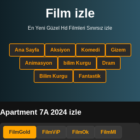
Film izle
En Yeni Güzel Hd Filmleri Sınırsız izle
Ana Sayfa
Aksiyon
Komedi
Gizem
Animasyon
bilim Kurgu
Dram
Bilim Kurgu
Fantastik
Apartment 7A 2024 izle
FilmGold
FilmViP
FilmOk
FilmMl