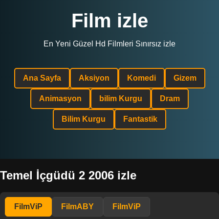
Film izle
En Yeni Güzel Hd Filmleri Sınırsız izle
Ana Sayfa
Aksiyon
Komedi
Gizem
Animasyon
bilim Kurgu
Dram
Bilim Kurgu
Fantastik
Temel İçgüdü 2 2006 izle
FilmViP
FilmABY
FilmViP