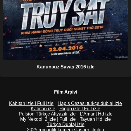
Kanunsuz Savaş 2016 izle
Film Arşivi
Kabitan izle | Full izle
Hapis Cezası türkçe dublaj izle
Kabitan izle
Higop izle | Full izle
Pulsion Türkçe Altyazılı İzle
L’Amant Hd izle
My Nexdoll 2 izle | Full izle
Tayuan Hd izle
Türkçe Dublaj izle
2025 romantik komedi slasher filmleri