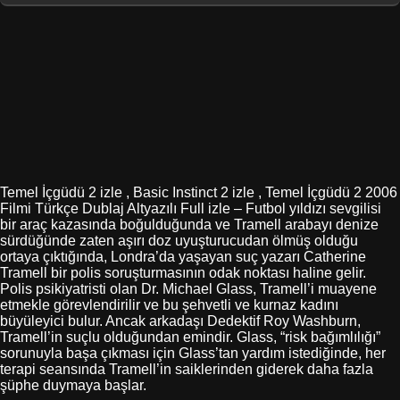
Temel İçgüdü 2 izle , Basic Instinct 2 izle , Temel İçgüdü 2 2006
Filmi Türkçe Dublaj Altyazılı Full izle – Futbol yıldızı sevgilisi
bir araç kazasında boğulduğunda ve Tramell arabayı denize
sürdüğünde zaten aşırı doz uyuşturucudan ölmüş olduğu
ortaya çıktığında, Londra’da yaşayan suç yazarı Catherine
Tramell bir polis soruşturmasının odak noktası haline gelir.
Polis psikiyatristi olan Dr. Michael Glass, Tramell’i muayene
etmekle görevlendirilir ve bu şehvetli ve kurnaz kadını
büyüleyici bulur. Ancak arkadaşı Dedektif Roy Washburn,
Tramell’in suçlu olduğundan emindir. Glass, “risk bağımlılığı”
sorunuyla başa çıkması için Glass’tan yardım istediğinde, her
terapi seansında Tramell’in saiklerinden giderek daha fazla
şüphe duymaya başlar.