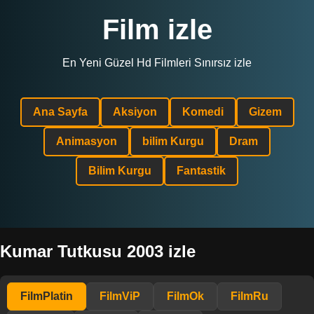
Film izle
En Yeni Güzel Hd Filmleri Sınırsız izle
Ana Sayfa
Aksiyon
Komedi
Gizem
Animasyon
bilim Kurgu
Dram
Bilim Kurgu
Fantastik
Kumar Tutkusu 2003 izle
FilmPlatin
FilmViP
FilmOk
FilmRu