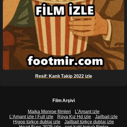
Resif: Kanlı Takip 2022 izle
Film Arşivi
Maika Monroe filmleri
L’Amant izle
L’Amant izle | Full izle
Rüya Kız Hd izle
Jailbait izle
Higop türkçe dublaj izle
Jailbait türkçe dublaj izle
Heart Eyes 2025 izle
seri katil temalı filmler