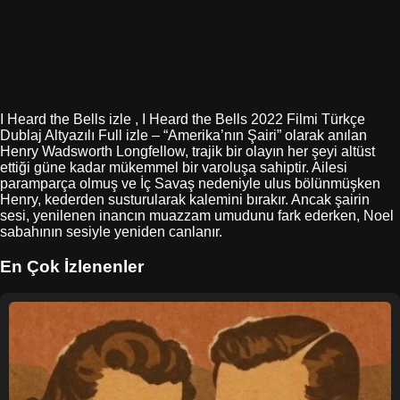
I Heard the Bells izle , I Heard the Bells 2022 Filmi Türkçe
Dublaj Altyazılı Full izle – “Amerika’nın Şairi” olarak anılan
Henry Wadsworth Longfellow, trajik bir olayın her şeyi altüst
ettiği güne kadar mükemmel bir varoluşa sahiptir. Ailesi
paramparça olmuş ve İç Savaş nedeniyle ulus bölünmüşken
Henry, kederden susturularak kalemini bırakır. Ancak şairin
sesi, yenilenen inancın muazzam umudunu fark ederken, Noel
sabahının sesiyle yeniden canlanır.
En Çok İzlenenler