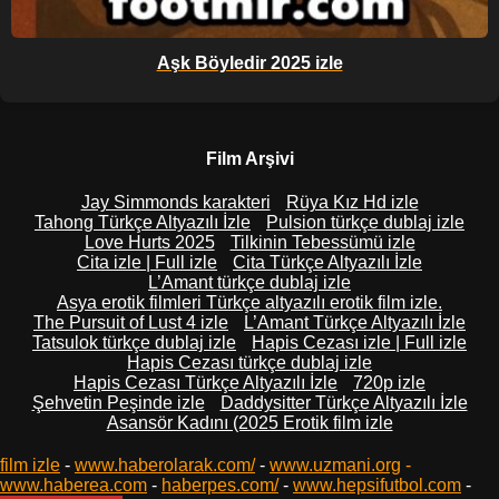
Aşk Böyledir 2025 izle
Film Arşivi
Jay Simmonds karakteri
Rüya Kız Hd izle
Tahong Türkçe Altyazılı İzle
Pulsion türkçe dublaj izle
Love Hurts 2025
Tilkinin Tebessümü izle
Cita izle | Full izle
Cita Türkçe Altyazılı İzle
L’Amant türkçe dublaj izle
Asya erotik filmleri Türkçe altyazılı erotik film izle.
The Pursuit of Lust 4 izle
L’Amant Türkçe Altyazılı İzle
Tatsulok türkçe dublaj izle
Hapis Cezası izle | Full izle
Hapis Cezası türkçe dublaj izle
Hapis Cezası Türkçe Altyazılı İzle
720p izle
Şehvetin Peşinde izle
Daddysitter Türkçe Altyazılı İzle
Asansör Kadını (2025 Erotik film izle
film izle
-
www.haberolarak.com/
-
www.uzmani.org
-
www.haberea.com
-
haberpes.com/
-
www.hepsifutbol.com
-