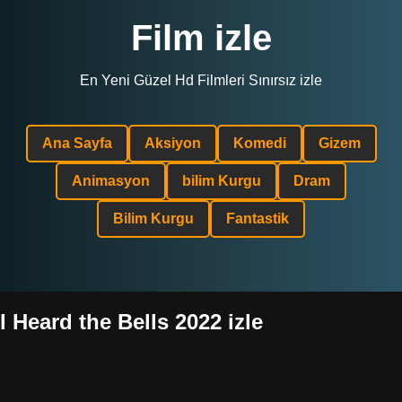
Film izle
En Yeni Güzel Hd Filmleri Sınırsız izle
Ana Sayfa
Aksiyon
Komedi
Gizem
Animasyon
bilim Kurgu
Dram
Bilim Kurgu
Fantastik
I Heard the Bells 2022 izle