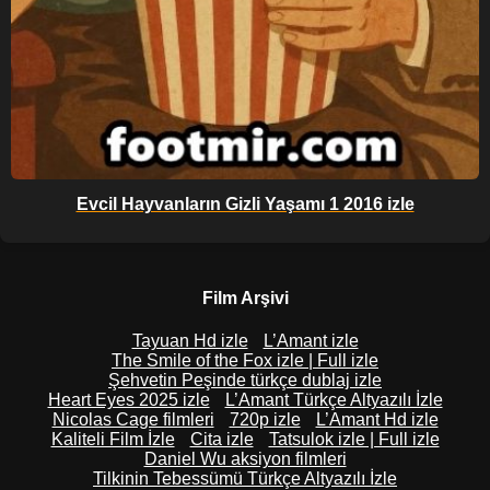
Evcil Hayvanların Gizli Yaşamı 1 2016 izle
Film Arşivi
Tayuan Hd izle
L’Amant izle
The Smile of the Fox izle | Full izle
Şehvetin Peşinde türkçe dublaj izle
Heart Eyes 2025 izle
L’Amant Türkçe Altyazılı İzle
Nicolas Cage filmleri
720p izle
L’Amant Hd izle
Kaliteli Film İzle
Cita izle
Tatsulok izle | Full izle
Daniel Wu aksiyon filmleri
Tilkinin Tebessümü Türkçe Altyazılı İzle