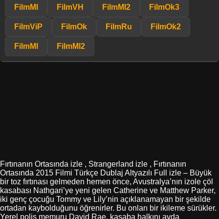
FilmMl
FilmVH
FilmMl2
FilmOk3
FilmViP
FilmOk
FilmRu
FilmOk2
FilmMl
FilmMl2
Fırtınanın Ortasında izle , Strangerland izle , Fırtınanın
Ortasında 2015 Filmi Türkçe Dublaj Altyazılı Full izle – Büyük
bir toz fırtınası gelmeden hemen önce, Avustralya’nın izole çöl
kasabası Nathgari’ye yeni gelen Catherine ve Matthew Parker,
iki genç çocuğu Tommy ve Lily’nin açıklanamayan bir şekilde
ortadan kaybolduğunu öğrenirler. Bu onları bir ikileme sürükler.
Yerel polis memuru David Rae, kasaba halkını avda