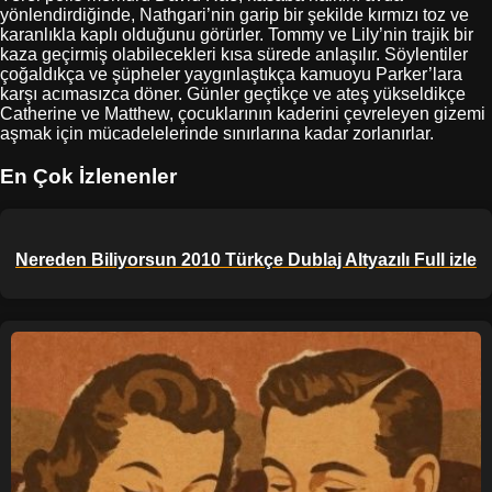
yönlendirdiğinde, Nathgari’nin garip bir şekilde kırmızı toz ve
karanlıkla kaplı olduğunu görürler. Tommy ve Lily’nin trajik bir
kaza geçirmiş olabilecekleri kısa sürede anlaşılır. Söylentiler
çoğaldıkça ve şüpheler yaygınlaştıkça kamuoyu Parker’lara
karşı acımasızca döner. Günler geçtikçe ve ateş yükseldikçe
Catherine ve Matthew, çocuklarının kaderini çevreleyen gizemi
aşmak için mücadelelerinde sınırlarına kadar zorlanırlar.
En Çok İzlenenler
Nereden Biliyorsun 2010 Türkçe Dublaj Altyazılı Full izle