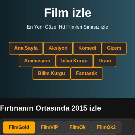
Film izle
En Yeni Güzel Hd Filmleri Sınırsız izle
Ana Sayfa
Aksiyon
Komedi
Gizem
Animasyon
bilim Kurgu
Dram
Bilim Kurgu
Fantastik
Fırtınanın Ortasında 2015 izle
FilmGold
FilmViP
FilmOk
FilmOk2