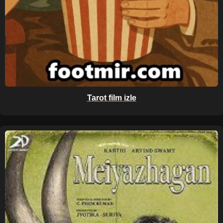
Tarot film izle