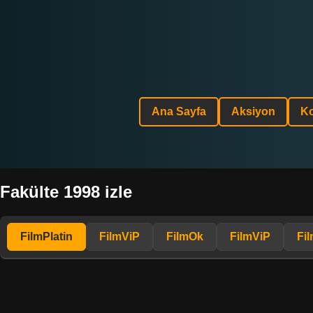
Ana Sayfa
Aksiyon
K
Fakülte 1998 izle
FilmPlatin
FilmViP
FilmOk
FilmViP
Fi