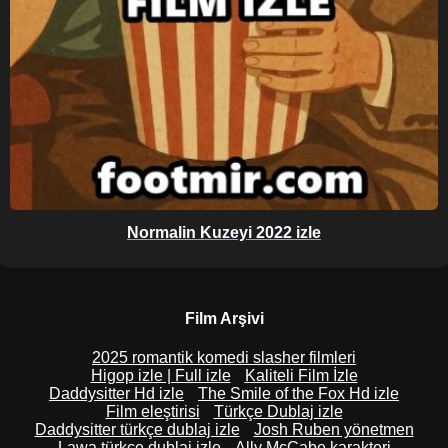
Normalin Kuzeyi 2022 izle
Film Arşivi
2025 romantik komedi slasher filmleri
Higop izle | Full izle
Kaliteli Film İzle
Daddysitter Hd izle
The Smile of the Fox Hd izle
Film eleştirisi
Türkçe Dublaj izle
Daddysitter türkçe dublaj izle
Josh Ruben yönetmen
Lawa türkçe dublaj izle
Ally McCabe karakteri