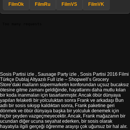
FilmOk
FilmRu
FilmVS
FilmVK
Sosis Partisi izle , Sausage Party izle , Sosis Partisi 2016 Filmi
Türkçe Dublaj Altyazılı Full izle – Shopwell’s Grocery
Store’daki malların süpermarketin konforundan uçsuz bucaksız
ötesine gitme zamanı geldiğinde, hayatlarını daha mutlu kılan
bir koda inanmaları için tasarlanmıştır. Ancak öbür dünyaya
yapılan felaketli bir yolculuktan sonra Frank ve arkadaşı Bun
adlı bir sosis sıkışıp kaldıktan sonra, Frank paketine geri
dönmek ve öbür dünyaya başka bir yolculuk denemek için
hiçbir şeyden vazgeçmeyecektir. Ancak, Frank mağazanın bir
ucundan diğer ucuna seyahat ederken, bir sosis olarak
hayatıyla ilgili gerçeği öğrenme arayışı çok uğursuz bir hal alır.