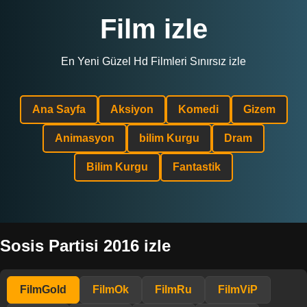
Film izle
En Yeni Güzel Hd Filmleri Sınırsız izle
Ana Sayfa
Aksiyon
Komedi
Gizem
Animasyon
bilim Kurgu
Dram
Bilim Kurgu
Fantastik
Sosis Partisi 2016 izle
FilmGold
FilmOk
FilmRu
FilmViP