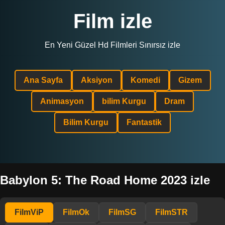
Film izle
En Yeni Güzel Hd Filmleri Sınırsız izle
Ana Sayfa
Aksiyon
Komedi
Gizem
Animasyon
bilim Kurgu
Dram
Bilim Kurgu
Fantastik
Babylon 5: The Road Home 2023 izle
FilmViP
FilmOk
FilmSG
FilmSTR