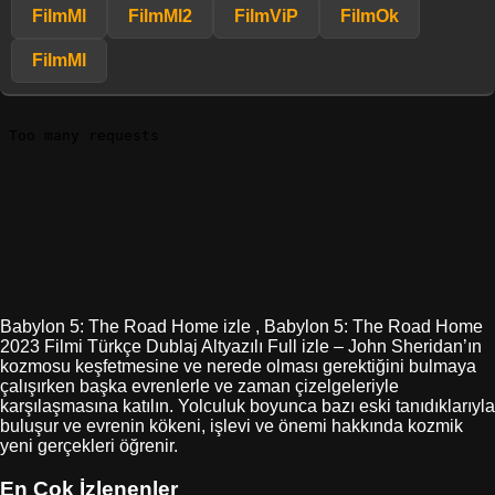
FilmMl
FilmMl2
FilmViP
FilmOk
FilmMl
Babylon 5: The Road Home izle , Babylon 5: The Road Home
2023 Filmi Türkçe Dublaj Altyazılı Full izle – John Sheridan’ın
kozmosu keşfetmesine ve nerede olması gerektiğini bulmaya
çalışırken başka evrenlerle ve zaman çizelgeleriyle
karşılaşmasına katılın. Yolculuk boyunca bazı eski tanıdıklarıyla
buluşur ve evrenin kökeni, işlevi ve önemi hakkında kozmik
yeni gerçekleri öğrenir.
En Çok İzlenenler