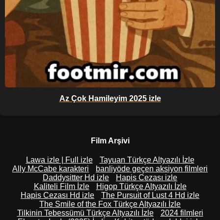
Az Çok Hamileyim 2025 izle
Film Arşivi
Lawa izle | Full izle
Tayuan Türkçe Altyazılı İzle
Ally McCabe karakteri
banliyöde geçen aksiyon filmleri
Daddysitter Hd izle
Hapis Cezası izle
Kaliteli Film İzle
Higop Türkçe Altyazılı İzle
Hapis Cezası Hd izle
The Pursuit of Lust 4 Hd izle
The Smile of the Fox Türkçe Altyazılı İzle
Tilkinin Tebessümü Türkçe Altyazılı İzle
2024 filmleri