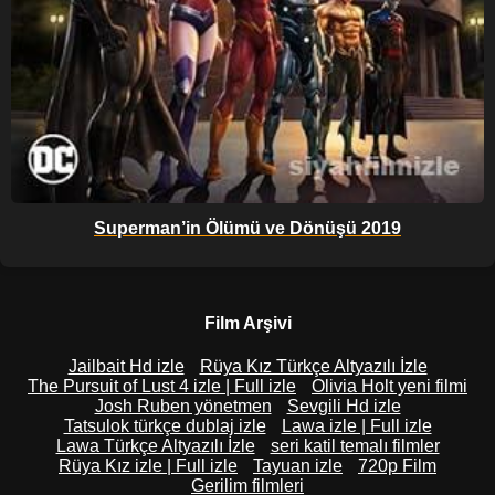
Superman’in Ölümü ve Dönüşü 2019
Film Arşivi
Jailbait Hd izle
Rüya Kız Türkçe Altyazılı İzle
The Pursuit of Lust 4 izle | Full izle
Olivia Holt yeni filmi
Josh Ruben yönetmen
Sevgili Hd izle
Tatsulok türkçe dublaj izle
Lawa izle | Full izle
Lawa Türkçe Altyazılı İzle
seri katil temalı filmler
Rüya Kız izle | Full izle
Tayuan izle
720p Film
Gerilim filmleri