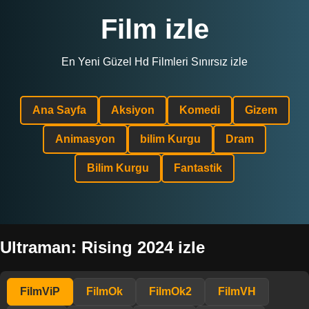
Film izle
En Yeni Güzel Hd Filmleri Sınırsız izle
Ana Sayfa
Aksiyon
Komedi
Gizem
Animasyon
bilim Kurgu
Dram
Bilim Kurgu
Fantastik
Ultraman: Rising 2024 izle
FilmViP
FilmOk
FilmOk2
FilmVH