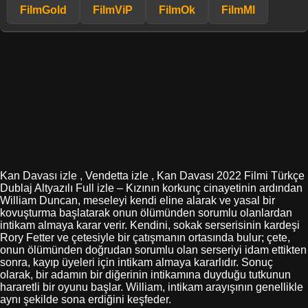
FilmGold
FilmViP
FilmOk
FilmMl
Kan Davası izle , Vendetta izle , Kan Davası 2022 Filmi Türkçe
Dublaj Altyazılı Full izle – Kızının korkunç cinayetinin ardından
William Duncan, meseleyi kendi eline alarak ve yasal bir
kovuşturma başlatarak onun ölümünden sorumlu olanlardan
intikam almaya karar verir. Kendini, sokak serserisinin kardeşi
Rory Fetter ve çetesiyle bir çatışmanın ortasında bulur; çete,
onun ölümünden doğrudan sorumlu olan serseriyi idam ettikten
sonra, kayıp üyeleri için intikam almaya kararlıdır. Sonuç
olarak, bir adamın bir diğerinin intikamına duyduğu tutkunun
hararetli bir oyunu başlar. William, intikam arayışının genellikle
aynı şekilde sona erdiğini keşfeder.