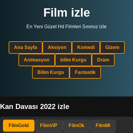
Film izle
En Yeni Güzel Hd Filmleri Sınırsız izle
Ana Sayfa
Aksiyon
Komedi
Gizem
Animasyon
bilim Kurgu
Dram
Bilim Kurgu
Fantastik
Kan Davası 2022 izle
FilmGold
FilmViP
FilmOk
FilmMl