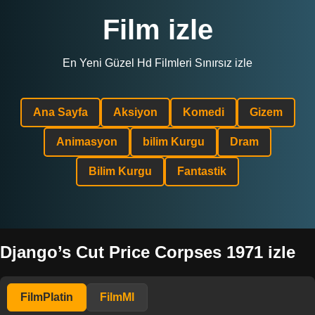
Film izle
En Yeni Güzel Hd Filmleri Sınırsız izle
Ana Sayfa
Aksiyon
Komedi
Gizem
Animasyon
bilim Kurgu
Dram
Bilim Kurgu
Fantastik
Django’s Cut Price Corpses 1971 izle
FilmPlatin
FilmMl