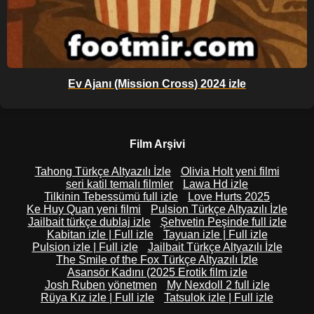
Ev Ajanı (Mission Cross) 2024 izle
Film Arşivi
Tahong Türkçe Altyazılı İzle
Olivia Holt yeni filmi
seri katil temalı filmler
Lawa Hd izle
Tilkinin Tebessümü full izle
Love Hurts 2025
Ke Huy Quan yeni filmi
Pulsion Türkçe Altyazılı İzle
Jailbait türkçe dublaj izle
Şehvetin Peşinde full izle
Kabitan izle | Full izle
Tayuan izle | Full izle
Pulsion izle | Full izle
Jailbait Türkçe Altyazılı İzle
The Smile of the Fox Türkçe Altyazılı İzle
Asansör Kadını (2025 Erotik film izle
Josh Ruben yönetmen
My Nexdoll 2 full izle
Rüya Kız izle | Full izle
Tatsulok izle | Full izle