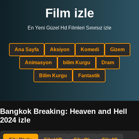
Film izle
En Yeni Güzel Hd Filmleri Sınırsız izle
Ana Sayfa
Aksiyon
Komedi
Gizem
Animasyon
bilim Kurgu
Dram
Bilim Kurgu
Fantastik
Bangkok Breaking: Heaven and Hell
2024 izle