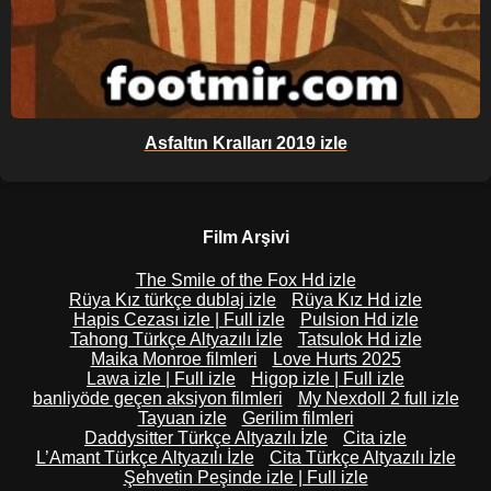
Asfaltın Kralları 2019 izle
Film Arşivi
The Smile of the Fox Hd izle
Rüya Kız türkçe dublaj izle
Rüya Kız Hd izle
Hapis Cezası izle | Full izle
Pulsion Hd izle
Tahong Türkçe Altyazılı İzle
Tatsulok Hd izle
Maika Monroe filmleri
Love Hurts 2025
Lawa izle | Full izle
Higop izle | Full izle
banliyöde geçen aksiyon filmleri
My Nexdoll 2 full izle
Tayuan izle
Gerilim filmleri
Daddysitter Türkçe Altyazılı İzle
Cita izle
L’Amant Türkçe Altyazılı İzle
Cita Türkçe Altyazılı İzle
Şehvetin Peşinde izle | Full izle