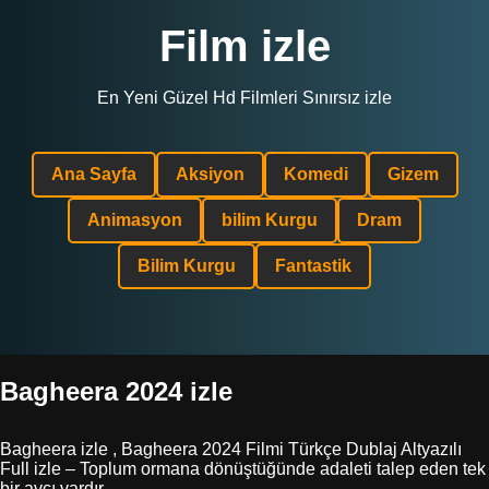
Film izle
En Yeni Güzel Hd Filmleri Sınırsız izle
Ana Sayfa
Aksiyon
Komedi
Gizem
Animasyon
bilim Kurgu
Dram
Bilim Kurgu
Fantastik
Bagheera 2024 izle
Bagheera izle , Bagheera 2024 Filmi Türkçe Dublaj Altyazılı
Full izle – Toplum ormana dönüştüğünde adaleti talep eden tek
bir avcı vardır.