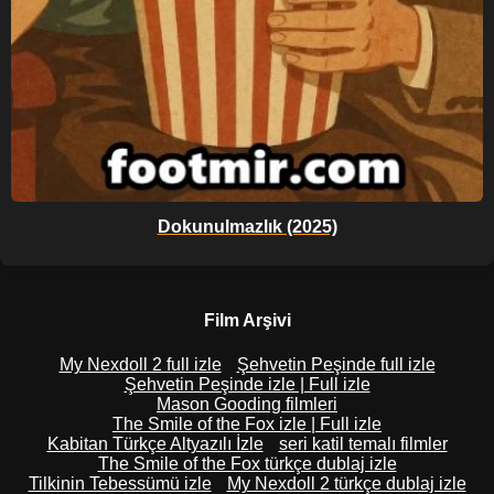
Dokunulmazlık (2025)
Film Arşivi
My Nexdoll 2 full izle
Şehvetin Peşinde full izle
Şehvetin Peşinde izle | Full izle
Mason Gooding filmleri
The Smile of the Fox izle | Full izle
Kabitan Türkçe Altyazılı İzle
seri katil temalı filmler
The Smile of the Fox türkçe dublaj izle
Tilkinin Tebessümü izle
My Nexdoll 2 türkçe dublaj izle