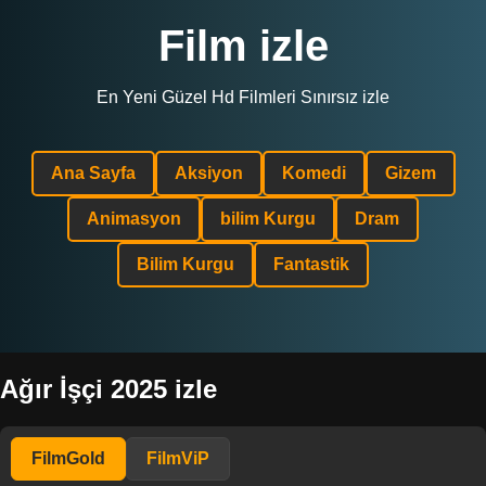
Film izle
En Yeni Güzel Hd Filmleri Sınırsız izle
Ana Sayfa
Aksiyon
Komedi
Gizem
Animasyon
bilim Kurgu
Dram
Bilim Kurgu
Fantastik
Ağır İşçi 2025 izle
FilmGold
FilmViP