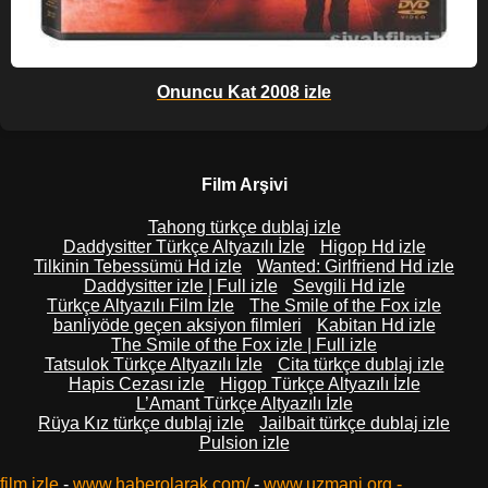
Onuncu Kat 2008 izle
Film Arşivi
Tahong türkçe dublaj izle
Daddysitter Türkçe Altyazılı İzle
Higop Hd izle
Tilkinin Tebessümü Hd izle
Wanted: Girlfriend Hd izle
Daddysitter izle | Full izle
Sevgili Hd izle
Türkçe Altyazılı Film İzle
The Smile of the Fox izle
banliyöde geçen aksiyon filmleri
Kabitan Hd izle
The Smile of the Fox izle | Full izle
Tatsulok Türkçe Altyazılı İzle
Cita türkçe dublaj izle
Hapis Cezası izle
Higop Türkçe Altyazılı İzle
L’Amant Türkçe Altyazılı İzle
Rüya Kız türkçe dublaj izle
Jailbait türkçe dublaj izle
Pulsion izle
film izle
-
www.haberolarak.com/
-
www.uzmani.org
-